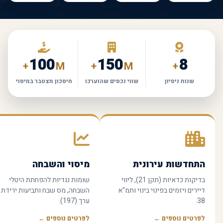
מרים
ן
100
150
8
+
M
+
M
+
גר
שנות ניסיון
שווי נכסים שהוערכו
חיסכון מצטבר במיסוי
מות
IFRS
סף
ידה
התחדשות עירונית
מיסוי והשבחה
בדיקות כדאיות (תקן 21), ליווי
שומות נגדיות להפחתת היטלי
דיירים ויזמים בפינוי בינוי ותמ"א
השבחה, מס שבח ותביעות ירידת
ר
38.
ערך (197).
לפרטים נוספים ←
לפרטים נוספים ←