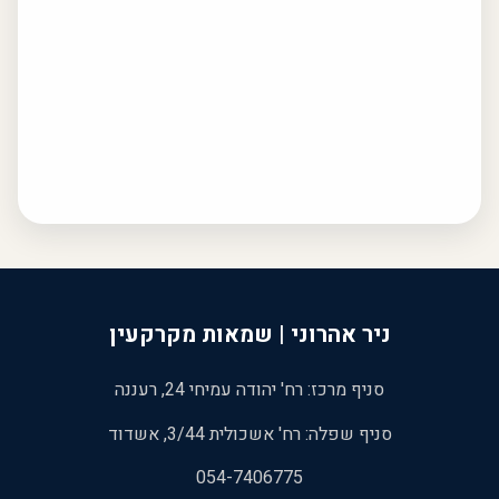
ניר אהרוני | שמאות מקרקעין
סניף מרכז: רח' יהודה עמיחי 24, רעננה
סניף שפלה: רח' אשכולית 3/44, אשדוד
054-7406775