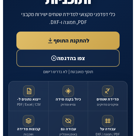
אמרים
כלי דפדפני מקצועי למדידת שטחים ישירות מקבצי
PDF, תמונה ו-DXF.
ון
אגר
להתקנת התוסף
ומות
IFR
צפו בהדגמה
וסף
תוסף מאובטח | לא נדרש רישום
דידה
ר
מדידת שטחים
כיול בקנה מידה
ייצוא נתונים ל-
שר
ומיקפים מדויקים
גמיש ומדויק
PDF / Excel / CSV
תיאום
עבודה על
עבודה גם
קבוצות מדידה
פגישת
PDF / תמונה / DXF
באופן אופליין
ושכבות